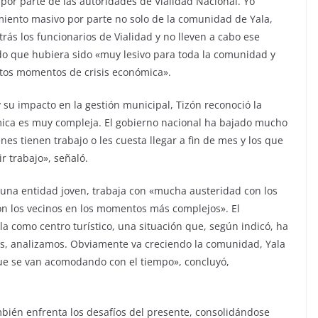
por parte de las autoridades de Vialidad Nacional. Yo
iento masivo por parte no solo de la comunidad de Yala,
trás los funcionarios de Vialidad y no lleven a cabo ese
ndo que hubiera sido «muy lesivo para toda la comunidad y
tos momentos de crisis económica».
 su impacto en la gestión municipal, Tizón reconoció la
mica es muy compleja. El gobierno nacional ha bajado mucho
s tienen trabajo o les cuesta llegar a fin de mes y los que
r trabajo», señaló.
 una entidad joven, trabaja con «mucha austeridad con los
on los vecinos en los momentos más complejos». El
a como centro turístico, una situación que, según indicó, ha
emos, analizamos. Obviamente va creciendo la comunidad, Yala
ue se van acomodando con el tiempo», concluyó,
ambién enfrenta los desafíos del presente, consolidándose