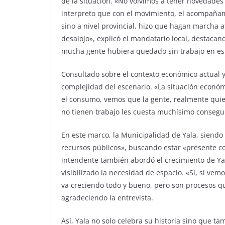
de la situación. «No volvimos a tener novedades 
interpreto que con el movimiento, el acompañam
sino a nivel provincial, hizo que hagan marcha a
desalojo», explicó el mandatario local, destaca
mucha gente hubiera quedado sin trabajo en es
Consultado sobre el contexto económico actual y
complejidad del escenario. «La situación econó
el consumo, vemos que la gente, realmente quiene
no tienen trabajo les cuesta muchísimo consegui
En este marco, la Municipalidad de Yala, siendo
recursos públicos», buscando estar «presente c
intendente también abordó el crecimiento de Yal
visibilizado la necesidad de espacio. «Sí, sí v
va creciendo todo y bueno, pero son procesos q
agradeciendo la entrevista.
Así, Yala no solo celebra su historia sino que t