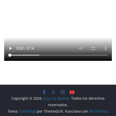
Copyright © 2026
Jujuy Se Mueve
. Todos los derechos
reservados.
Tema:
ColorMag
por ThemeGrill. Funciona con
WordPress
.