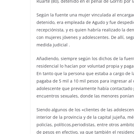
Ruarte (80), detenido en el penal de Gorriti por 
Según la fuente una mujer vinculada al encargad
detenido, era empleada de Agudo y fue despedida
recepciónista, y es quien habría realizado la de
con mujeres jóvenes y adolescentes. De allí, seg
medida judicial .
Añadiendo, siempre según los dichos de la fuent
residencial lo hacían por voluntad propia y paga
En tanto que la persona que estaba a cargo de la
pagaba de 5 mil a 10 mil pesos para ingresar al
adolescente que previamente había contactado por
encuentros sexuales, donde las menores ponían l
Siendo algunos de los «clientes de las adolescen
interior de la provincia y de la capital jujeña, 
policías, políticos,periodistas, entre otros ambi
de pesos en efectivo, ya que también el residen