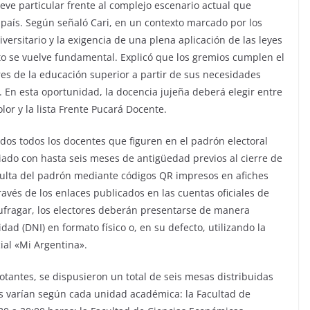
eve particular frente al complejo escenario actual que
l país. Según señaló Cari, en un contexto marcado por los
ersitario y la exigencia de una plena aplicación de las leyes
ato se vuelve fundamental. Explicó que los gremios cumplen el
ores de la educación superior a partir de sus necesidades
a. En esta oportunidad, la docencia jujeña deberá elegir entre
lor y la lista Frente Pucará Docente.
ados todos los docentes que figuren en el padrón electoral
iliado con hasta seis meses de antigüedad previos al cierre de
consulta del padrón mediante códigos QR impresos en afiches
avés de los enlaces publicados en las cuentas oficiales de
ufragar, los electores deberán presentarse de manera
ad (DNI) en formato físico o, en su defecto, utilizando la
cial «Mi Argentina».
 votantes, se dispusieron un total de seis mesas distribuidas
os varían según cada unidad académica: la Facultad de