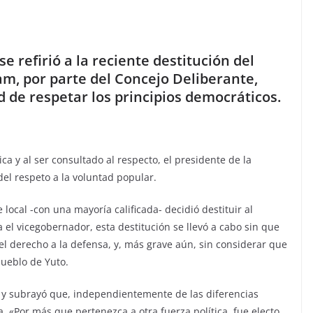
e refirió a la reciente destitución del
m, por parte del Concejo Deliberante,
d de respetar los principios democráticos.
ca y al ser consultado al respecto, el presidente de la
el respeto a la voluntad popular.
 local -con una mayoría calificada- decidió destituir al
a el vicegobernador, esta destitución se llevó a cabo sin que
el derecho a la defensa, y, más grave aún, sin considerar que
ueblo de Yuto.
n y subrayó que, independientemente de las diferencias
a. «Por más que pertenezca a otra fuerza política, fue electo