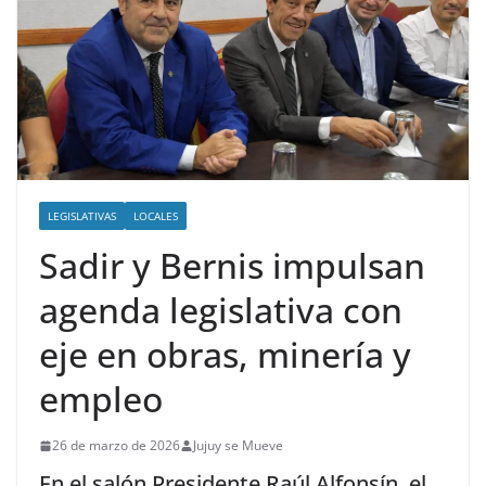
LEGISLATIVAS
LOCALES
Sadir y Bernis impulsan
agenda legislativa con
eje en obras, minería y
empleo
26 de marzo de 2026
Jujuy se Mueve
En el salón Presidente Raúl Alfonsín, el