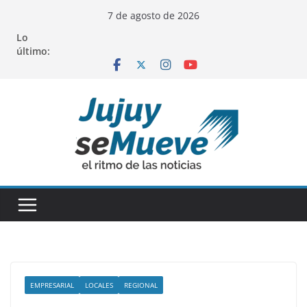
Saltar
7 de agosto de 2026
al
Lo
contenido
último:
EMPRESARIAL
LOCALES
REGIONAL