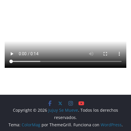
Copyright © 2026
Jujuy Se Mueve
. Todos los derechos
reservados.
Tema:
ColorMag
por ThemeGrill. Funciona con
WordPress
.