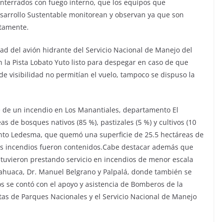
 enterrados con fuego interno, que los equipos que
esarrollo Sustentable monitorean y observan ya que son
etamente.
dad del avión hidrante del Servicio Nacional de Manejo del
 la Pista Lobato Yuto listo para despegar en caso de que
 de visibilidad no permitían el vuelo, tampoco se dispuso la
e de un incendio en Los Manantiales, departamento El
s de bosques nativos (85 %), pastizales (5 %) y cultivos (10
nto Ledesma, que quemó una superficie de 25.5 hectáreas de
bos incendios fueron contenidos.Cabe destacar además que
estuvieron prestando servicio en incendios de menor escala
ahuaca, Dr. Manuel Belgrano y Palpalá, donde también se
os se contó con el apoyo y asistencia de Bomberos de la
stas de Parques Nacionales y el Servicio Nacional de Manejo