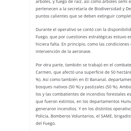
arboles, y fuego de raíz, así como árboles semi
pertenecen a la secretaría de Biodiversidad y D
puntos calientes que se deben extinguir compl
Durante el operativo se contó con la disponibili
Fuego, que por cuestiones estratégicas estuvo en
hiciera falta. En principio, como las condiciones
intervención de la aeronave.
Por otra parte, también se trabajó en el combat
Carmen, que afectó una superficie de 50 hectárea
%). Así como también en El Bananal, departame
bosques nativos (50 %) y pastizales (50 %). Am
los y las combatientes de incendios forestales 
que fueron extintos, en los departamentos Hum
generaron incendios. Y en los distintos operativ
Policía, Bomberos Voluntarios, el SAME, brigadi
del Fuego.