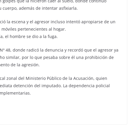
on golpes que la hicieron caer al suelo, donde continuó
u cuerpo, además de intentar asfixiarla.
ció la escena y el agresor incluso intentó apropiarse de un
 móviles pertenecientes al hogar.
a, el hombre se dio a la fuga.
l Nº 48, donde radicó la denuncia y recordó que el agresor ya
o similar, por lo que pesaba sobre él una prohibición de
ento de la agresión.
cal zonal del Ministerio Público de la Acusación, quien
mediata detención del imputado. La dependencia policial
complementarias.